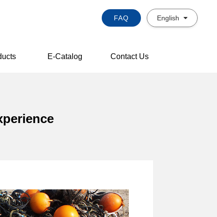
FAQ
English
ducts
E-Catalog
Contact Us
xperience