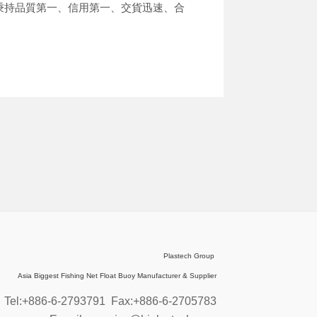
秉持品質第一、信用第一、交貨迅速、合
Plastech Group
Asia Biggest Fishing Net Float Buoy Manufacturer & Supplier
Tel:+886-6-2793791
Fax:+886-6-2705783