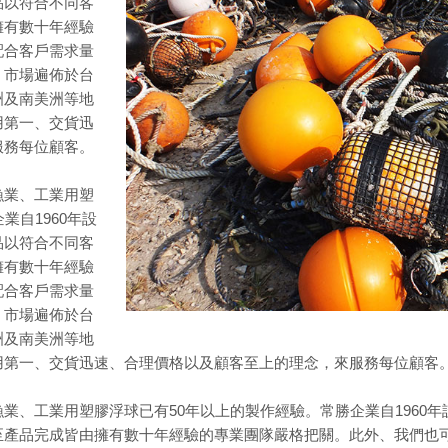
品以符合不同客
擁有數十年經驗
配合客戶需求量
，市場遍佈於台
洲及南美洲等地
用第一、交貨迅
服務每位顧客。
漁業、工業用塑
業自1960年設
品以符合不同客
擁有數十年經驗
配合客戶需求量
，市場遍佈於台
洲及南美洲等地
用第一、交貨迅速、合理價格以及顧客至上的理念，來服務每位顧客
業、工業用塑膠浮球已有50年以上的製作經驗。常勝企業自1960
至產品完成皆由擁有數十年經驗的專業團隊嚴格把關。此外、我們也