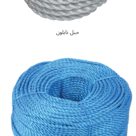
حبل نايلون