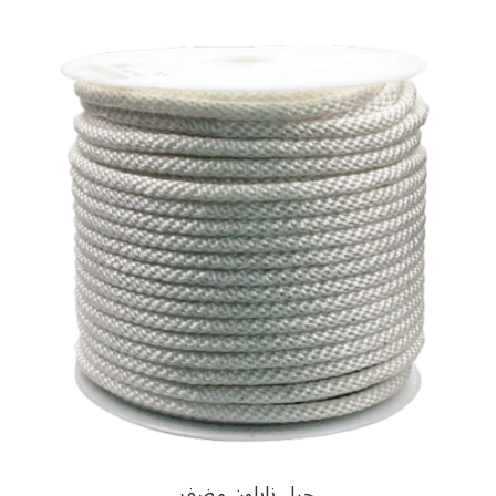
حبل نايلون مضفر