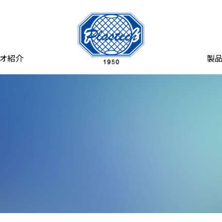
オ紹介
製