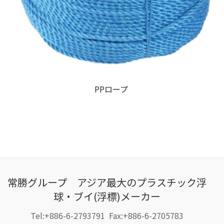
PPロープ
常勝グループ アジア最大のプラスチック浮
球・ブイ(浮標)メーカー
Tel:+886-6-2793791
Fax:+886-6-2705783