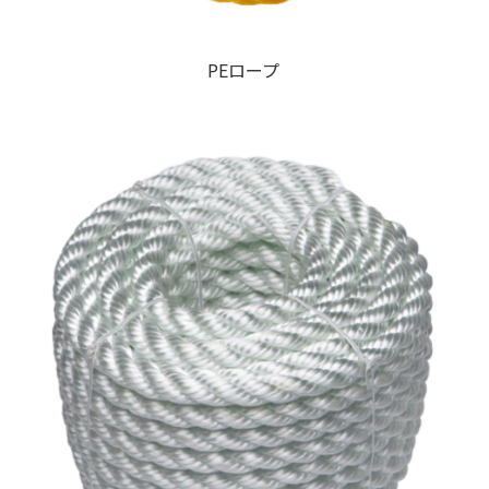
PEロープ