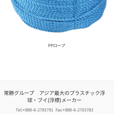
PPロープ
常勝グループ アジア最大のプラスチック浮
球・ブイ(浮標)メーカー
Tel:+886-6-2793791
Fax:+886-6-2705783