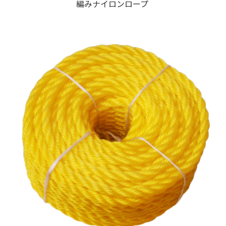
編みナイロンロープ