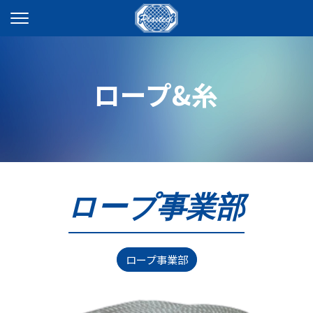
ロープ&糸
ロープ事業部
ロープ事業部