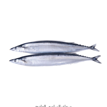
سمك الساورى الهادئ