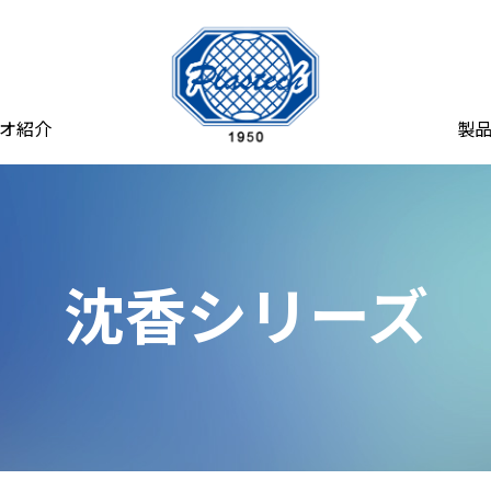
オ紹介
製
沈香シリーズ