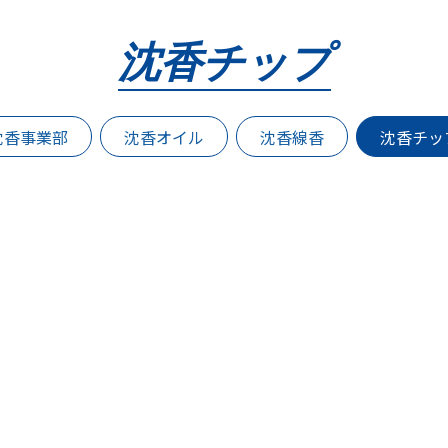
沈香チップ
沈香事業部
沈香オイル
沈香線香
沈香チッ