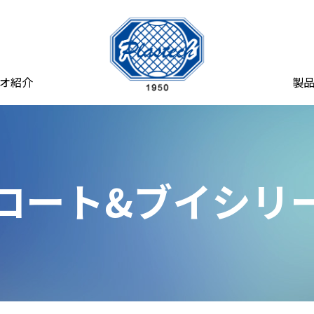
オ紹介
製
ロート&ブイシリ