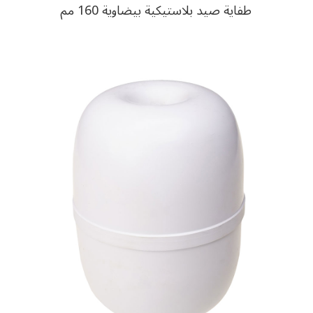
طفاية صيد بلاستيكية بيضاوية 160 مم