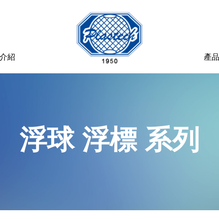
介紹
產
浮球 浮標 系列